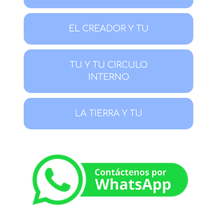
EL CREADOR Y TU
TU Y TU CIRCULO
INTERNO
LA TIERRA Y TU